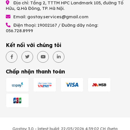
Địa chỉ: Tầng 2, TTTM HPC Landmark 105, đường Tố
Hữu, Q.Hà Đông, TP. Hà Nội.
Email:
gostay.services@gmail.com
Điện thoại: 19002167 / Đường dây nóng:
056.728.8999
Kết nối với chúng tôi
Chấp nhận thanh toán
Gostay 3.0 - latest build: 22/05/2026 4:39:02 CH (beta