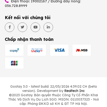
Điện thoại: 19002167 / Đường dây nóng:
056.728.8999
Kết nối với chúng tôi
Chấp nhận thanh toán
Gostay 3.0 - latest build: 22/05/2026 4:39:02 CH (beta
version). Development by
Realtech Inc
©2023 Gostay. Bản quyền thuộc Công Ty Cổ Phần Khai
Thác Và Dịch Vụ Du Lịch SGO. MSDN: 0110037323 - Nơi
cấp: Phòng ĐKKD sở KH & ĐT TP Hà Nội.