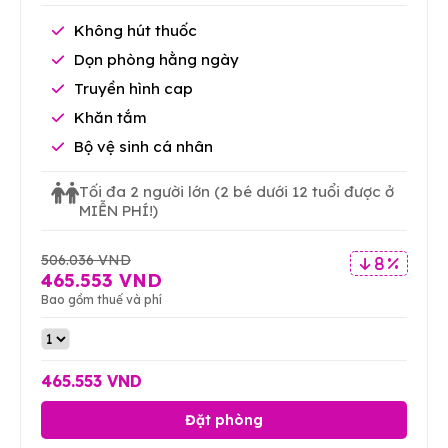
Không hút thuốc
Dọn phòng hằng ngày
Truyền hình cap
Khăn tắm
Bộ vệ sinh cá nhân
Tối đa 2 người lớn
(2 bé dưới 12 tuổi được ở
MIỄN PHÍ!)
506.036 VND
8 %
465.553 VND
Bao gồm thuế và phí
465.553 VND
Đặt phòng