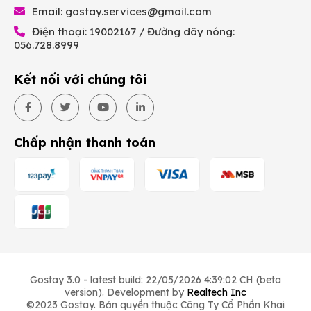
Email:
gostay.services@gmail.com
Điện thoại: 19002167 / Đường dây nóng:
056.728.8999
Kết nối với chúng tôi
Chấp nhận thanh toán
Gostay 3.0 - latest build: 22/05/2026 4:39:02 CH (beta
version). Development by
Realtech Inc
©2023 Gostay. Bản quyền thuộc Công Ty Cổ Phần Khai