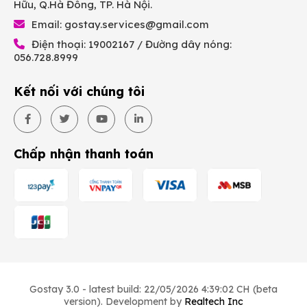
Hữu, Q.Hà Đông, TP. Hà Nội.
Email:
gostay.services@gmail.com
Điện thoại: 19002167 / Đường dây nóng:
056.728.8999
Kết nối với chúng tôi
Chấp nhận thanh toán
Gostay 3.0 - latest build: 22/05/2026 4:39:02 CH (beta
version). Development by
Realtech Inc