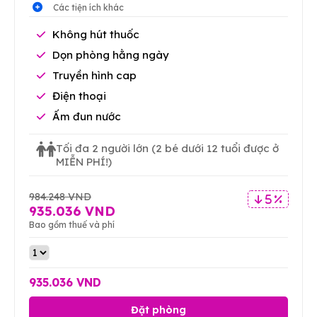
Các tiện ích khác
Không hút thuốc
Dọn phòng hằng ngày
Truyền hình cap
Điện thoại
Ấm đun nước
Tối đa 2 người lớn
(2 bé dưới 12 tuổi được ở
MIỄN PHÍ!)
984.248 VND
5 %
935.036 VND
Bao gồm thuế và phí
935.036 VND
Đặt phòng