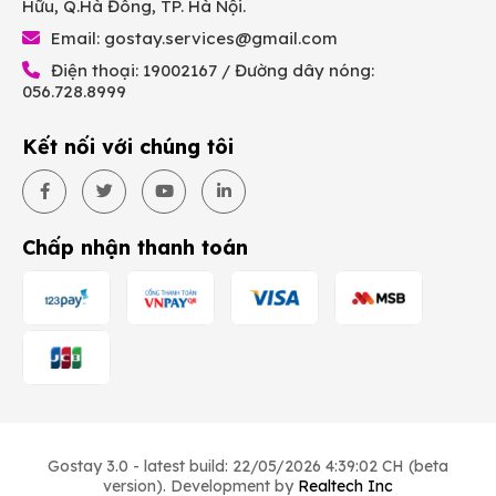
Hữu, Q.Hà Đông, TP. Hà Nội.
Email:
gostay.services@gmail.com
Điện thoại: 19002167 / Đường dây nóng:
056.728.8999
Kết nối với chúng tôi
Chấp nhận thanh toán
Gostay 3.0 - latest build: 22/05/2026 4:39:02 CH (beta
version). Development by
Realtech Inc