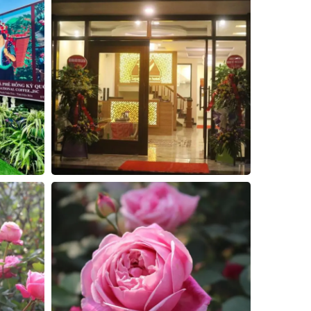
3
4
5
Đóng