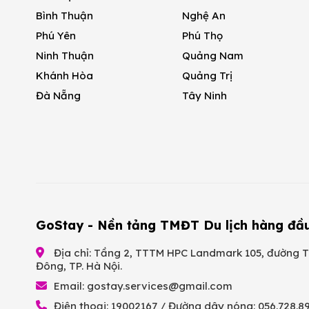
Bình Thuận
Nghệ An
Phú Yên
Phú Thọ
Ninh Thuận
Quảng Nam
Khánh Hòa
Quảng Trị
Đà Nẵng
Tây Ninh
GoStay - Nền tảng TMĐT Du lịch hàng đầ
Địa chỉ: Tầng 2, TTTM HPC Landmark 105, đường T
Đông, TP. Hà Nội.
Email:
gostay.services@gmail.com
Điện thoại: 19002167 / Đường dây nóng: 056.728.8