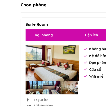
Chọn phòng
Suite Room
Loại phòng
Tiện ích
Không hú
Kệ để hàn
Dọn phòn
Cửa sổ
Wifi miễn
4 người lớn
1 Giường King