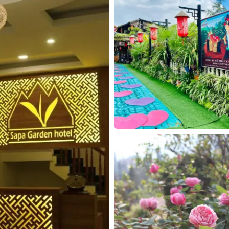
30
31
1
2
3
4
5
30
31
1
2
Hôm nay
Xóa
Đóng
Hôm nay
Xóa