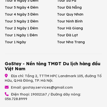
Tour 6 Ngày 5 Đêm
Tour Sa Pa
Tour 5 Ngày 4 Đêm
Tour Đà Nẵng
Tour 4 Ngày 3 Đêm
Tour Quy Nhơn
Tour 3 Ngày 2 Đêm
Tour Ninh Bình
Tour 2 Ngày 1 Đêm
Tour Hà Giang
Tour 1 Ngày 1 Đêm
Tour Đà Lạt
Tour 1 Ngày
Tour Nha Trang
GoStay - Nền tảng TMĐT Du lịch hàng đầu
Việt Nam
Địa chỉ: Tầng 2, TTTM HPC Landmark 105, đường Tố
Hữu, Q.Hà Đông, TP. Hà Nội.
Email:
gostay.services@gmail.com
Điện thoại: 19002167 / Đường dây nóng:
056.728.8999