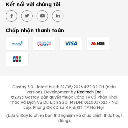
Kết nối với chúng tôi
Chấp nhận thanh toán
Gostay 3.0 - latest build: 22/05/2026 4:39:02 CH (beta
version). Development by
Realtech Inc
©2023 Gostay. Bản quyền thuộc Công Ty Cổ Phần Khai
Thác Và Dịch Vụ Du Lịch SGO. MSDN: 0110037323 - Nơi
cấp: Phòng ĐKKD sở KH & ĐT TP Hà Nội.
(Lưu ý: Đây là phiên bản thử nghiệm và chưa chính thức hoạt
động)