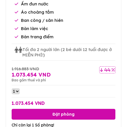
Ấm đun nước
Áo choàng tắm
Ban công / sân hiên
Bàn làm việc
Bàn trang điểm
Tối đa 2 người lớn
(2 bé dưới 12 tuổi được ở
MIỄN PHÍ!)
1.916.883 VND
44 %
1.073.454 VND
Bao gồm thuế và phí
1.073.454 VND
Đặt phòng
Chỉ còn lại 1 Số phòng!