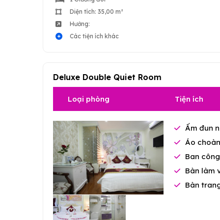
Diện tích: 35,00 m²
Hướng:
Các tiện ích khác
Deluxe Double Quiet Room
Loại phòng
Tiện ích
Ấm đun n
Áo choàn
Ban công 
Bàn làm 
Bàn tran