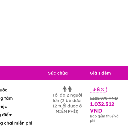
Sức chứa
Giá 1 đêm
ước
8 %
Tối đa 2 người
g tắm
1.122.078 VND
lớn
(2 bé dưới
1.032.312
12 tuổi được ở
việc
VND
MIỄN PHÍ!)
g điểm
Bao gồm thuế và
phí
g chai miễn phí