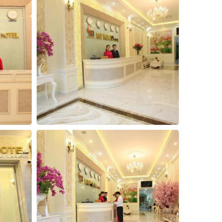
3
4
5
Đóng