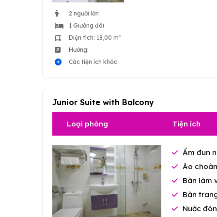
2 người lớn
1 Giường đôi
Diện tích: 18,00 m²
Hướng:
Các tiện ích khác
Junior Suite with Balcony
Loại phòng
Tiện ích
Ấm đun n
Áo choàn
Bàn làm 
Bàn tran
Nước đón