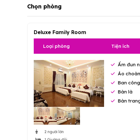
Chọn phòng
Deluxe Family Room
Loại phòng
Tiện ích
Ấm đun n
Áo choàn
Ban công 
Bàn là
Bàn tran
2 người lớn
1 Giường đôi