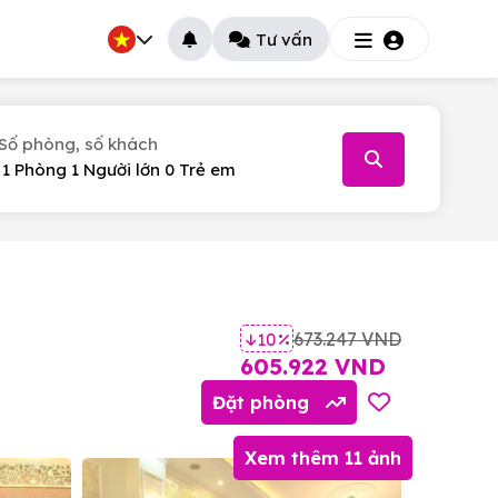
Tư vấn
Số phòng, số khách
026
T.5
T.6
T.7
30
31
1
673.247 VND
10 %
6
7
8
605.922 VND
13
14
15
Đặt phòng
20
21
22
Xem thêm 11 ảnh
27
28
29