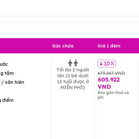
Sức chứa
Giá 1 đêm
ước
10 %
Tối đa 2 người
g tắm
673.247 VND
lớn
(2 bé dưới
605.922
12 tuổi được ở
/ sân hiên
VND
MIỄN PHÍ!)
Bao gồm thuế và
phí
g điểm