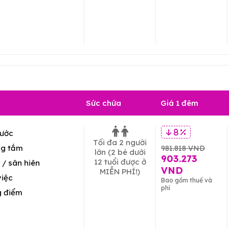
Sức chứa
Giá 1 đêm
ước
8 %
Tối đa 2 người
g tắm
981.818 VND
lớn
(2 bé dưới
903.273
12 tuổi được ở
/ sân hiên
VND
MIỄN PHÍ!)
việc
Bao gồm thuế và
phí
g điểm