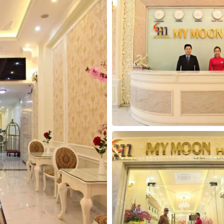
30
31
1
2
3
4
5
30
31
1
2
Hôm nay
Xóa
Đóng
Hôm nay
Xóa