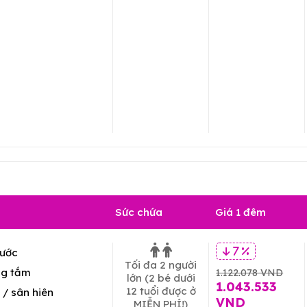
Sức chứa
Giá 1 đêm
ước
7 %
Tối đa 2 người
g tắm
1.122.078 VND
lớn
(2 bé dưới
1.043.533
12 tuổi được ở
/ sân hiên
VND
MIỄN PHÍ!)