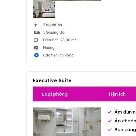
2 người lớn
1 Giường đôi
Diện tích: 28,00 m²
Hướng:
Các tiện ích khác
Executive Suite
Loại phòng
Tiện ích
Ấm đun n
Áo choàn
Ban công 