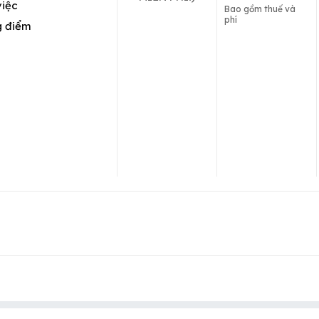
việc
Bao gồm thuế và
phí
g điểm