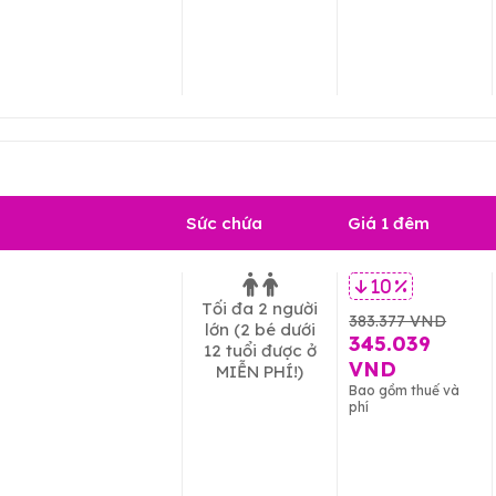
Sức chứa
Giá 1 đêm
10 %
Tối đa 2 người
383.377 VND
lớn
(2 bé dưới
345.039
12 tuổi được ở
VND
MIỄN PHÍ!)
Bao gồm thuế và
phí