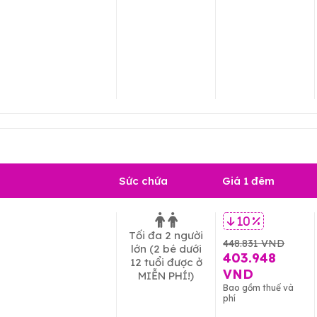
Sức chứa
Giá 1 đêm
10 %
Tối đa 2 người
448.831 VND
lớn
(2 bé dưới
403.948
12 tuổi được ở
VND
MIỄN PHÍ!)
Bao gồm thuế và
phí