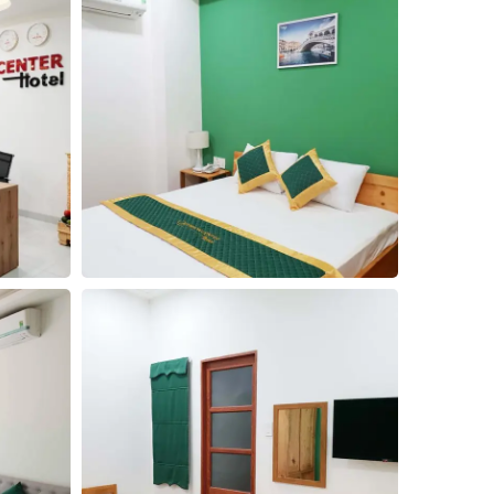
3
4
5
Đóng