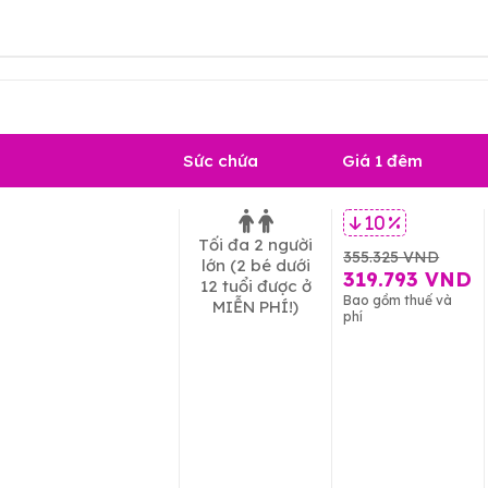
Sức chứa
Giá 1 đêm
10 %
Tối đa 2 người
355.325 VND
lớn
(2 bé dưới
319.793 VND
12 tuổi được ở
Bao gồm thuế và
MIỄN PHÍ!)
phí