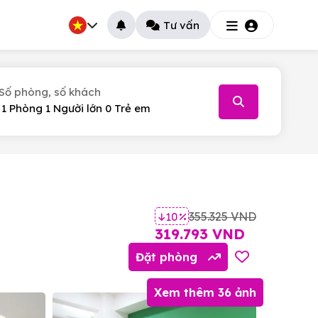
Tư vấn
Số phòng, số khách
026
T.5
T.6
T.7
30
31
1
355.325 VND
10 %
6
7
8
319.793 VND
13
14
15
Đặt phòng
20
21
22
Xem thêm 36 ảnh
27
28
29