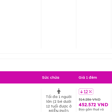
Sức chứa
Giá 1 đêm
12 %
Tối đa 1 người
514.286 VND
lớn
(2 bé dưới
452.572 VND
12 tuổi được ở
Bao gồm thuế và
MIỄN PHÍ!)