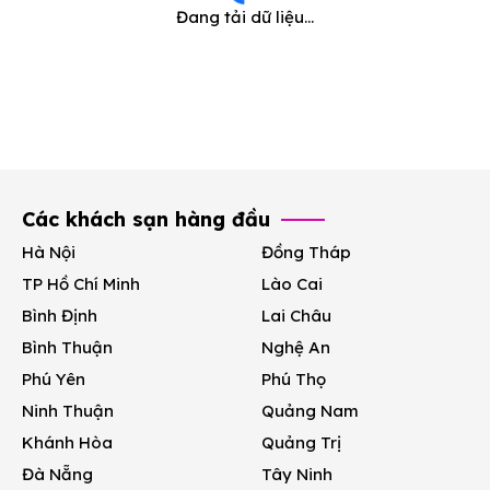
16
16
17
17
18
18
19
19
20
20
21
21
22
22
Đang tải dữ liệu...
23
23
24
24
25
25
26
26
27
27
28
28
29
29
30
30
31
31
1
1
2
2
3
3
4
4
5
5
Hôm nay
Hôm nay
Xóa
Xóa
Đóng
Đóng
Các khách sạn hàng đầu
Hà Nội
Đồng Tháp
TP Hồ Chí Minh
Lào Cai
Bình Định
Lai Châu
Bình Thuận
Nghệ An
Phú Yên
Phú Thọ
Ninh Thuận
Quảng Nam
Khánh Hòa
Quảng Trị
Đà Nẵng
Tây Ninh